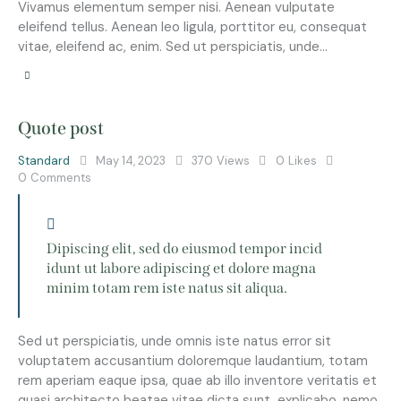
Vivamus elementum semper nisi. Aenean vulputate
eleifend tellus. Aenean leo ligula, porttitor eu, consequat
vitae, eleifend ac, enim. Sed ut perspiciatis, unde…
Quote post
Standard
May 14, 2023
370
Views
0
Likes
0
Comments
Dipiscing elit, sed do eiusmod tempor incid
idunt ut labore adipiscing et dolore magna
minim totam rem iste natus sit aliqua.
Sed ut perspiciatis, unde omnis iste natus error sit
voluptatem accusantium doloremque laudantium, totam
rem aperiam eaque ipsa, quae ab illo inventore veritatis et
quasi architecto beatae vitae dicta sunt, explicabo. nemo