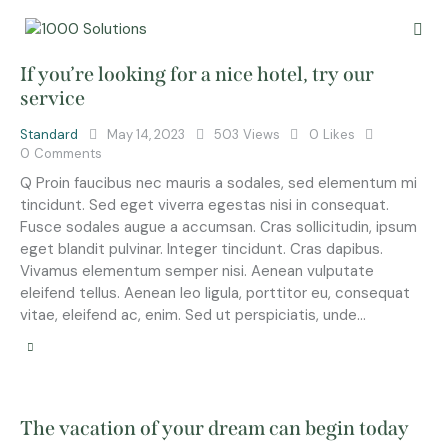
If you’re looking for a nice hotel, try our
service
Standard
May 14, 2023
503
Views
0
Likes
0
Comments
Q Proin faucibus nec mauris a sodales, sed elementum mi
tincidunt. Sed eget viverra egestas nisi in consequat.
Fusce sodales augue a accumsan. Cras sollicitudin, ipsum
eget blandit pulvinar. Integer tincidunt. Cras dapibus.
Vivamus elementum semper nisi. Aenean vulputate
eleifend tellus. Aenean leo ligula, porttitor eu, consequat
vitae, eleifend ac, enim. Sed ut perspiciatis, unde…
The vacation of your dream can begin today