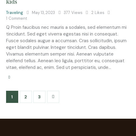
kids
Traveling
May 13, 2023
377
Views
2
Likes
1
Comment
Q Proin faucibus nec mauris a sodales, sed elementum mi
tincidunt. Sed eget viverra egestas nisi in consequat.
Fusce sodales augue a accumsan. Cras sollicitudin, ipsum
eget blandit pulvinar. Integer tincidunt. Cras dapibus.
Vivamus elementum semper nisi. Aenean vulputate
eleifend tellus. Aenean leo ligula, porttitor eu, consequat
vitae, eleifend ac, enim. Sed ut perspiciatis, unde…
1
>
2
3