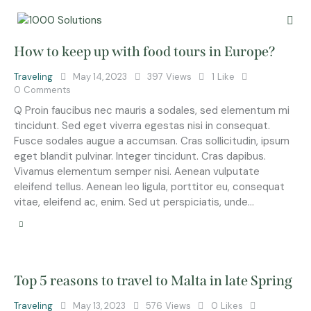
How to keep up with food tours in Europe?
Traveling
May 14, 2023
397
Views
1
Like
0
Comments
Q Proin faucibus nec mauris a sodales, sed elementum mi
tincidunt. Sed eget viverra egestas nisi in consequat.
Fusce sodales augue a accumsan. Cras sollicitudin, ipsum
eget blandit pulvinar. Integer tincidunt. Cras dapibus.
Vivamus elementum semper nisi. Aenean vulputate
eleifend tellus. Aenean leo ligula, porttitor eu, consequat
vitae, eleifend ac, enim. Sed ut perspiciatis, unde…
Top 5 reasons to travel to Malta in late Spring
Traveling
May 13, 2023
576
Views
0
Likes