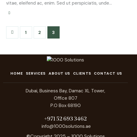
vitae, eleifend ac, enim. Sed ut perspiciatis, unde…
1
2
3
HOME
SERVICES
ABOUT US
CLIENTS
CONTACT US
Dubai, Business Bay, Damac XL Tower,
Office 807
P.O Box 68190
+971 52 693 3462
info@1000solutions.ae
©
Copyright 2025 – 1000 Solutions