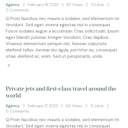
Agency
February 18, 2023
67
Views
0
Likes
0
Comments
Q Proin faucibus nec mauris a sodales, sed elementum mi
tincidunt. Sed eget viverra egestas nisi in consequat.
Fusce sodales augue a accumsan. Cras sollicitudin, ipsum
eget blandit pulvinar. Integer tincidunt. Cras dapibus.
Vivamus elementum semper nisi. Aenean vulputate
eleifend tellus. Aenean leo ligula, porttitor eu, consequat
vitae, eleifend ac, enim. Sed ut perspiciatis, unde…
Private jets and first-class travel around the
world
Agency
February 17, 2023
63
Views
0
Likes
0
Comments
Q Proin faucibus nec mauris a sodales, sed elementum mi
tincidunt. Sed eget viverra egestas nisi in consequat.