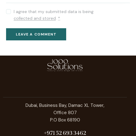
I agree that my submitted data is being
collected and stored
.
*
Dubai, Business Bay, Damac XL Tower,
Office 807
P.O Box 68190
+971 52 693 3462