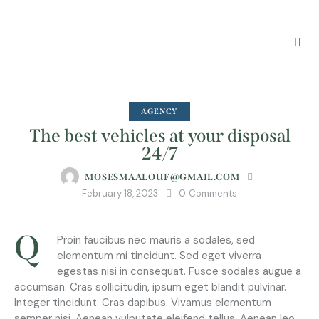
AGENCY
The best vehicles at your disposal
24/7
MOSESMAALOUF@GMAIL.COM
February 18, 2023
0
Comments
Q
Proin faucibus nec mauris a sodales, sed
elementum mi tincidunt. Sed eget viverra
egestas nisi in consequat. Fusce sodales augue a
accumsan. Cras sollicitudin, ipsum eget blandit pulvinar.
Integer tincidunt. Cras dapibus. Vivamus elementum
semper nisi. Aenean vulputate eleifend tellus. Aenean leo